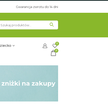
Gwarancja zwrotu do 14 dni
0
ziecko
0
 zniżki na zakupy