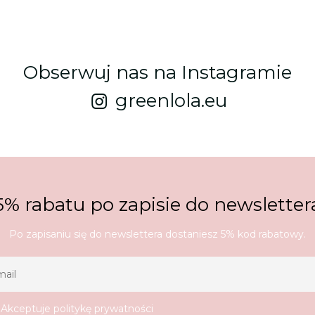
Obserwuj nas na Instagramie
greenlola.eu
5% rabatu po zapisie do newsletter
Po zapisaniu się do newslettera dostaniesz 5% kod rabatowy.
Akceptuje
politykę prywatności