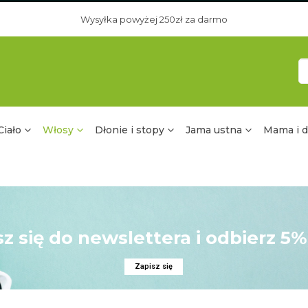
Wysyłka powyżej 250zł za darmo
Ciało
Włosy
Dłonie i stopy
Jama ustna
Mama i d
sz się do newslettera i odbierz 5%
Zapisz się