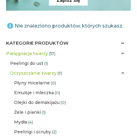
Zapisz się
Nie znaleziono produktów, których szukasz.
KATEGORIE PRODUKTÓW
Pielęgnacja twarzy
(57)
Peelingi do ust
(1)
Oczyszczanie twarzy
(9)
Płyny micelarne
(0)
Emulsje i mleczka
(0)
Olejki do demakijażu
(0)
Żele i pianki
(1)
Mydła
(4)
Peelingi i scruby
(2)