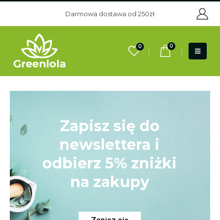
Darmowa dostawa od 250zł
0
0
Zapisz się do
newslettera i
odbierz 5% zniżki
na zakupy