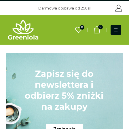
Darmowa dostawa od 250zł
0
0
Zapisz się do
newslettera i
odbierz 5% zniżki
na zakupy