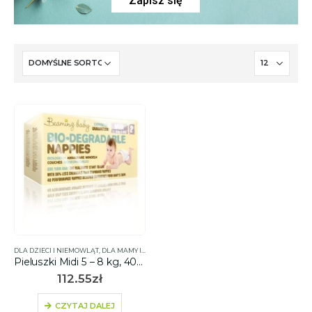
Zapisz się
DLA DZIECI I NIEMOWLĄT
,
DLA MAMY I DZIECKA
,
PIELUSZKI
Pieluszki Midi 5 – 8 kg, 40 szt. – BEAMING BABY
112.55
zł
CZYTAJ DALEJ