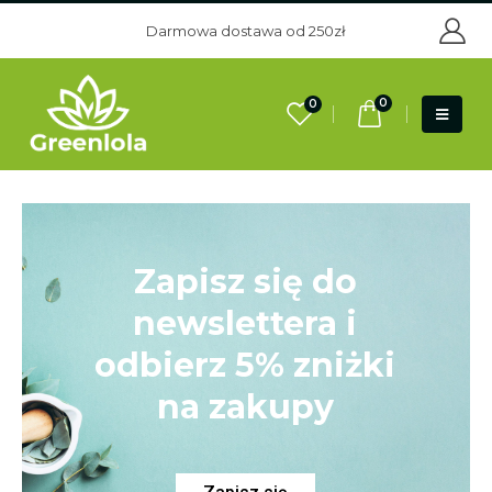
Darmowa dostawa od 250zł
0
0
Zapisz się do
newslettera i
odbierz 5% zniżki
na zakupy