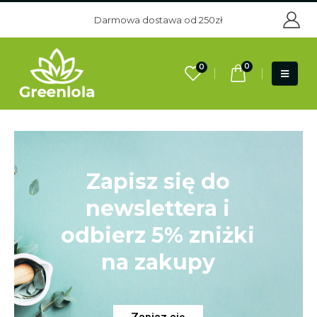
Darmowa dostawa od 250zł
0
0
Zapisz się do
newslettera i
odbierz 5% zniżki
na zakupy