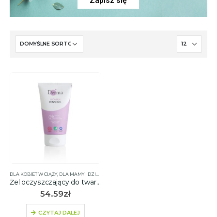
Zapisz się
DLA KOBIET W CIĄŻY
,
DLA MAMY I DZIECKA
,
OCZYSZCZANIE TWARZY
,
PIELĘGNACJA TWAR
Żel oczyszczający do twarzy hipoalergiczny 150ml – Derma Woman
54.59
zł
CZYTAJ DALEJ