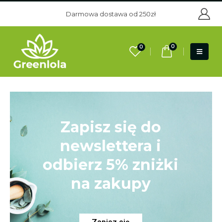
Darmowa dostawa od 250zł
0
0
Zapisz się do
newslettera i
odbierz 5% zniżki
na zakupy