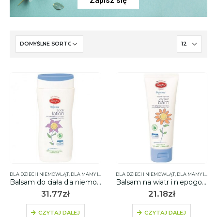
Zapisz się
DLA DZIECI I NIEMOWLĄT
,
DLA MAMY I DZIECKA
DLA DZIECI I NIEMOWLĄT
,
DLA MAMY I DZIECKA
Balsam do ciała dla niemowląt z ekstr. otrębów pszennych i nagietkiem BIO 200ml – TOPFER
Balsam na wiatr i niepogodę dla dzieci z ekst. z otrębów pszennych i masłem shea BIO 75ml – TOPFER
31.77
zł
21.18
zł
CZYTAJ DALEJ
CZYTAJ DALEJ