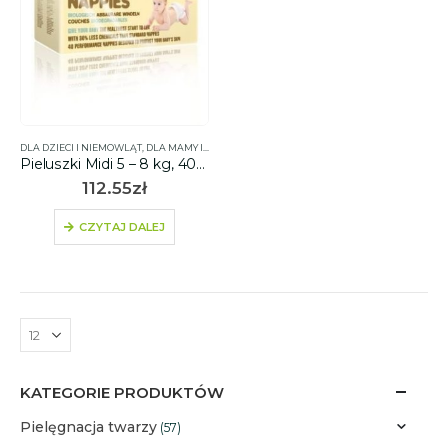
DLA DZIECI I NIEMOWLĄT
,
DLA MAMY I DZIECKA
,
PIELUSZKI
Pieluszki Midi 5 – 8 kg, 40 szt. – BEAMING BABY
112.55
zł
CZYTAJ DALEJ
KATEGORIE PRODUKTÓW
Pielęgnacja twarzy
(57)