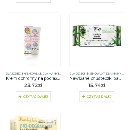
DLA DZIECI I NIEMOWLĄT
,
DLA MAMY I DZIECKA
DLA DZIECI I NIEMOWLĄT
,
DLA MAMY I DZIECKA
Krem ochronny na podrażnienia pieluszkowe 0% cynku i talku z ekstraktami z upraw ekologicznych 100 ml – EKOS BABY
Nawilżane chusteczki bambusowe dla dzieci 64 sztuki – 99% woda, 1% wyciąg z aloesu i owoców – THE CHEEKY PANDA
23.72
zł
15.74
zł
CZYTAJ DALEJ
CZYTAJ DALEJ