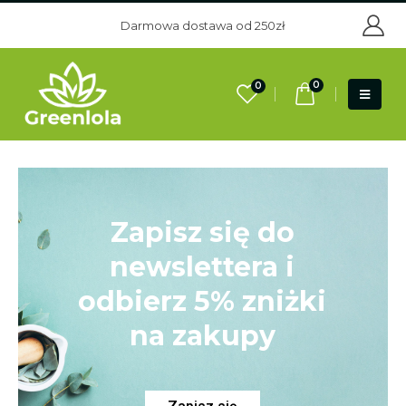
Darmowa dostawa od 250zł
0
0
Zapisz się do
newslettera i
odbierz 5% zniżki
na zakupy