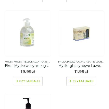
MYDŁA
,
MYDŁA
,
PIELĘGNACJA RĄK I STÓP
,
PIELĘGNACJA TWARZY
MYDŁA
,
PIELĘGNACJA CIAŁA
,
PIELĘGNACJA RĄK I STÓP
Ekos Mydło w płynie z glicerynowym ekstraktem z pokrzywy z rolnictwa ekologicznego do rąk i twarzy 500ml – Pierpaoli
Mydło glicerynowe Lawendowe 125g – SATTVA AYURVEDA
19.99
zł
11.99
zł
CZYTAJ DALEJ
CZYTAJ DALEJ