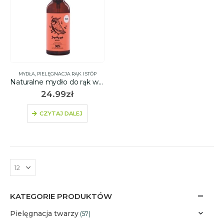
MYDŁA
,
PIELĘGNACJA RĄK I STÓP
Naturalne mydło do rąk w płynie JAGODY GOJI i WIŚNIA 500ml – YOPE
24.99
zł
CZYTAJ DALEJ
KATEGORIE PRODUKTÓW
Pielęgnacja twarzy
(57)