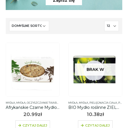
Zapisz się
BRAK W
MAGAZYNIE
MYDŁA
,
MYDŁA
,
OCZYSZCZANIE TWARZY
,
PIELĘGNACJA CIAŁA
MYDŁA
,
MYDŁA
,
,
PIELĘGNACJA CIAŁA
PIELĘGNACJA RĄK I STÓP
,
PIELĘGNACJA RĄK I STÓP
,
P
Afrykańskie Czarne Mydło 100g – YOUR NATURAL SIDE
BIO Mydło roślinne ZIELONA HERBATA i LIMONKA 100g – SODASAN
20.99
zł
10.38
zł
CZYTAJ DALEJ
CZYTAJ DALEJ