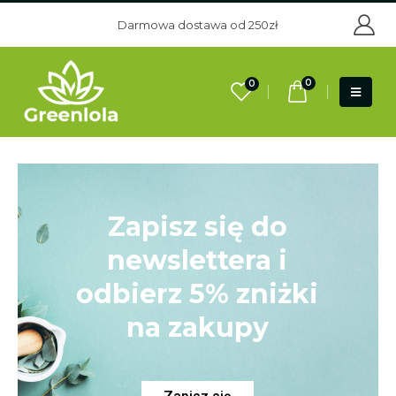
Darmowa dostawa od 250zł
0
0
Zapisz się do
newslettera i
odbierz 5% zniżki
na zakupy