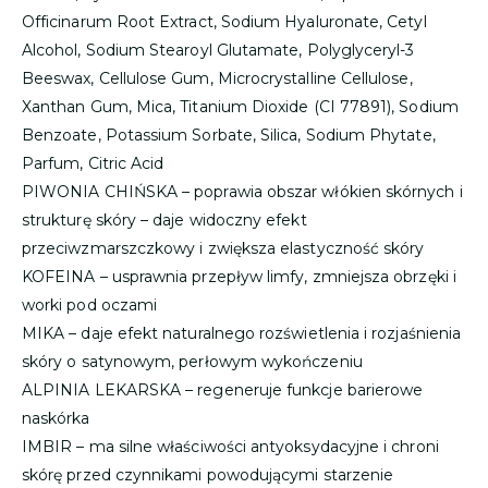
Officinarum Root Extract, Sodium Hyaluronate, Cetyl
Alcohol, Sodium Stearoyl Glutamate, Polyglyceryl-3
Beeswax, Cellulose Gum, Microcrystalline Cellulose,
Xanthan Gum, Mica, Titanium Dioxide (CI 77891), Sodium
Benzoate, Potassium Sorbate, Silica, Sodium Phytate,
Parfum, Citric Acid
PIWONIA CHIŃSKA – poprawia obszar włókien skórnych i
strukturę skóry – daje widoczny efekt
przeciwzmarszczkowy i zwiększa elastyczność skóry
KOFEINA – usprawnia przepływ limfy, zmniejsza obrzęki i
worki pod oczami
MIKA – daje efekt naturalnego rozświetlenia i rozjaśnienia
skóry o satynowym, perłowym wykończeniu
ALPINIA LEKARSKA – regeneruje funkcje barierowe
naskórka
IMBIR – ma silne właściwości antyoksydacyjne i chroni
skórę przed czynnikami powodującymi starzenie