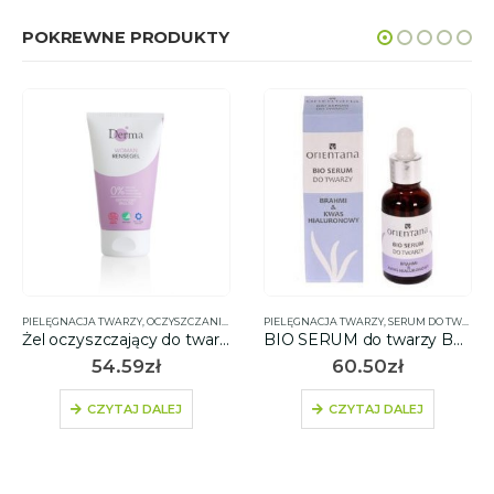
POKREWNE PRODUKTY
PIELĘGNACJA TWARZY
,
OCZYSZCZANIE TWARZY
PIELĘGNACJA TWARZY
,
ŻELE I PIANKI
,
DLA MAMY I DZIECKA
,
SERUM DO TWARZY
,
DLA
Żel oczyszczający do twarzy hipoalergiczny 150ml – Derma Woman
BIO SERUM do twarzy BRAHMI I KWAS HIALURONOWY, 30ml – Orientana
54.59
zł
60.50
zł
CZYTAJ DALEJ
CZYTAJ DALEJ