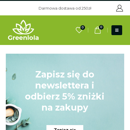
Darmowa dostawa od 250zł
0
0
Zapisz się do
newslettera i
odbierz 5% zniżki
na zakupy