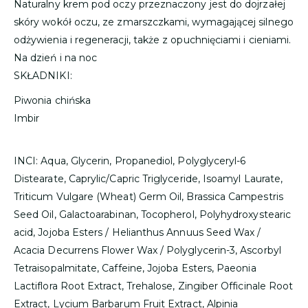
Naturalny krem pod oczy przeznaczony jest do dojrzałej
skóry wokół oczu, ze zmarszczkami, wymagającej silnego
odżywienia i regeneracji, także z opuchnięciami i cieniami.
Na dzień i na noc
SKŁADNIKI:
Piwonia chińska
Imbir
INCI: Aqua, Glycerin, Propanediol, Polyglyceryl-6
Distearate, Caprylic/Capric Triglyceride, Isoamyl Laurate,
Triticum Vulgare (Wheat) Germ Oil, Brassica Campestris
Seed Oil, Galactoarabinan, Tocopherol, Polyhydroxystearic
acid, Jojoba Esters / Helianthus Annuus Seed Wax /
Acacia Decurrens Flower Wax / Polyglycerin-3, Ascorbyl
Tetraisopalmitate, Caffeine, Jojoba Esters, Paeonia
Lactiflora Root Extract, Trehalose, Zingiber Officinale Root
Extract, Lycium Barbarum Fruit Extract, Alpinia